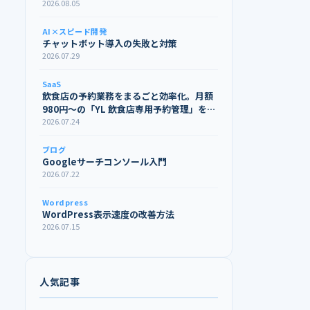
2026.08.05
AI×スピード開発
チャットボット導入の失敗と対策
2026.07.29
SaaS
飲食店の予約業務をまるごと効率化。月額
980円〜の「YL 飲食店専用予約管理」を
リリースしました
2026.07.24
ブログ
Googleサーチコンソール入門
2026.07.22
Wordpress
WordPress表示速度の改善方法
2026.07.15
人気記事